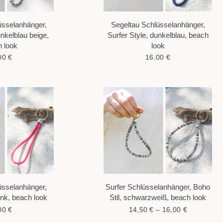
üsselanhänger,
Segeltau Schlüsselanhänger,
unkelblau beige,
Surfer Style, dunkelblau, beach
 look
look
00
€
16,00
€
üsselanhänger,
Surfer Schlüsselanhänger, Boho
ink, beach look
Stil, schwarzweiß, beach look
00
€
14,50
€
–
16,00
€