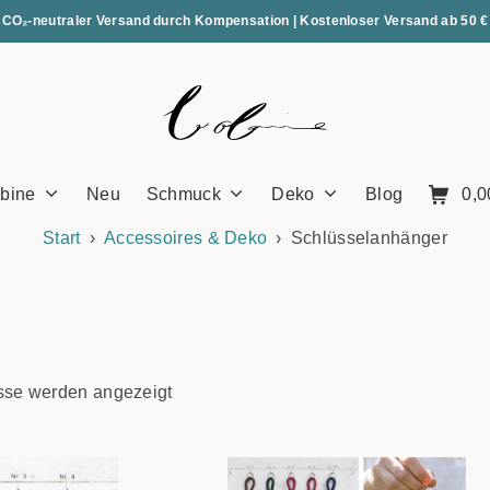
CO₂-neutraler Versand durch Kompensation | Kostenloser Versand ab 50 €
bine
Neu
Schmuck
Deko
Blog
0,
Start
Accessoires & Deko
Schlüsselanhänger
isse werden angezeigt