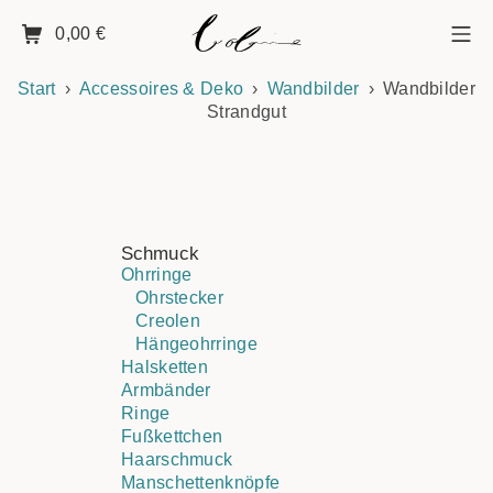
0,00
€
Start
Accessoires & Deko
Wandbilder
Wandbilder
Strandgut
Schmuck
Ohrringe
Ohrstecker
Creolen
Hängeohrringe
Halsketten
Armbänder
Ringe
Fußkettchen
Haarschmuck
Manschettenknöpfe