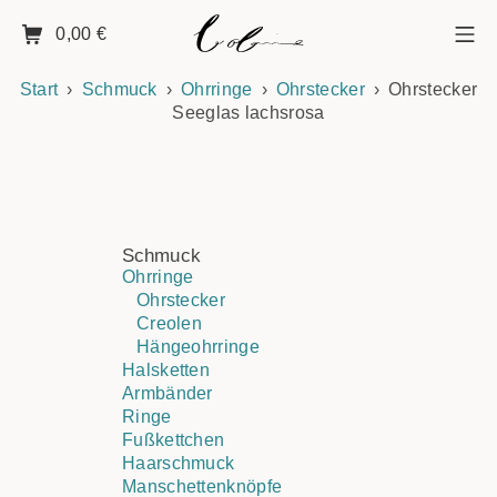
0,00
€
Start
Schmuck
Ohrringe
Ohrstecker
Ohrstecker
Seeglas lachsrosa
Schmuck
Ohrringe
Ohrstecker
Creolen
Hängeohrringe
Halsketten
Armbänder
Ringe
Fußkettchen
Haarschmuck
Manschettenknöpfe