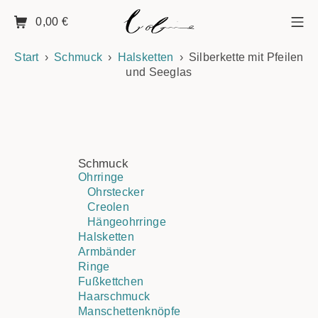
0,00
€
Start
Schmuck
Halsketten
Silberkette mit Pfeilen
und Seeglas
Schmuck
Ohrringe
Ohrstecker
Creolen
Hängeohrringe
Halsketten
Armbänder
Ringe
Fußkettchen
Haarschmuck
Manschettenknöpfe