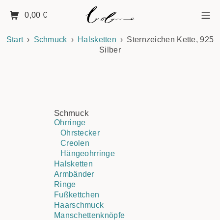
0,00
€
Start
Schmuck
Halsketten
Sternzeichen Kette, 925
Silber
Schmuck
Ohrringe
Ohrstecker
Creolen
Hängeohrringe
Halsketten
Armbänder
Ringe
Fußkettchen
Haarschmuck
Manschettenknöpfe